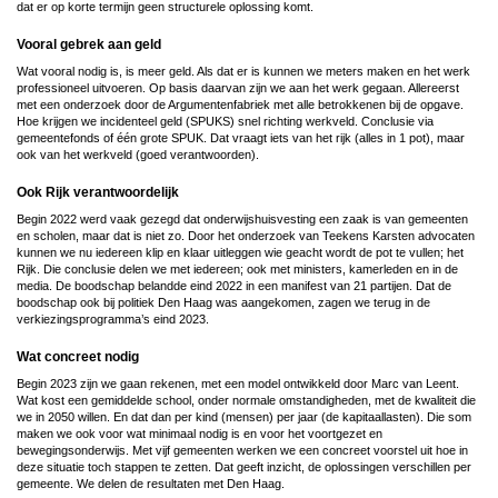
dat er op korte termijn geen structurele oplossing komt.
Vooral gebrek aan geld
Wat vooral nodig is, is meer geld. Als dat er is kunnen we meters maken en het werk
professioneel uitvoeren. Op basis daarvan zijn we aan het werk gegaan. Allereerst
met een onderzoek door de Argumentenfabriek met alle betrokkenen bij de opgave.
Hoe krijgen we incidenteel geld (SPUKS) snel richting werkveld. Conclusie via
gemeentefonds of één grote SPUK. Dat vraagt iets van het rijk (alles in 1 pot), maar
ook van het werkveld (goed verantwoorden).
Ook Rijk verantwoordelijk
Begin 2022 werd vaak gezegd dat onderwijshuisvesting een zaak is van gemeenten
en scholen, maar dat is niet zo. Door het onderzoek van Teekens Karsten advocaten
kunnen we nu iedereen klip en klaar uitleggen wie geacht wordt de pot te vullen; het
Rijk. Die conclusie delen we met iedereen; ook met ministers, kamerleden en in de
media. De boodschap belandde eind 2022 in een manifest van 21 partijen. Dat de
boodschap ook bij politiek Den Haag was aangekomen, zagen we terug in de
verkiezingsprogramma’s eind 2023.
Wat concreet nodig
Begin 2023 zijn we gaan rekenen, met een model ontwikkeld door Marc van Leent.
Wat kost een gemiddelde school, onder normale omstandigheden, met de kwaliteit die
we in 2050 willen. En dat dan per kind (mensen) per jaar (de kapitaallasten). Die som
maken we ook voor wat minimaal nodig is en voor het voortgezet en
bewegingsonderwijs. Met vijf gemeenten werken we een concreet voorstel uit hoe in
deze situatie toch stappen te zetten. Dat geeft inzicht, de oplossingen verschillen per
gemeente. We delen de resultaten met Den Haag.