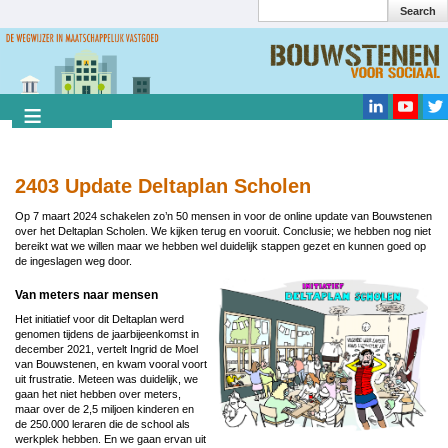
Search
Overslaan
en
Search
naar
de
inhoud
gaan
2403 Update Deltaplan Scholen
Op 7 maart 2024 schakelen zo’n 50 mensen in voor de online update van Bouwstenen
over het Deltaplan Scholen. We kijken terug en vooruit. Conclusie; we hebben nog niet
bereikt wat we willen maar we hebben wel duidelijk stappen gezet en kunnen goed op
de ingeslagen weg door.
Image
Van meters naar mensen
Het initiatief voor dit Deltaplan werd
genomen tijdens de jaarbijeenkomst in
december 2021, vertelt Ingrid de Moel
van Bouwstenen, en kwam vooral voort
uit frustratie. Meteen was duidelijk, we
gaan het niet hebben over meters,
maar over de 2,5 miljoen kinderen en
de 250.000 leraren die de school als
werkplek hebben. En we gaan ervan uit