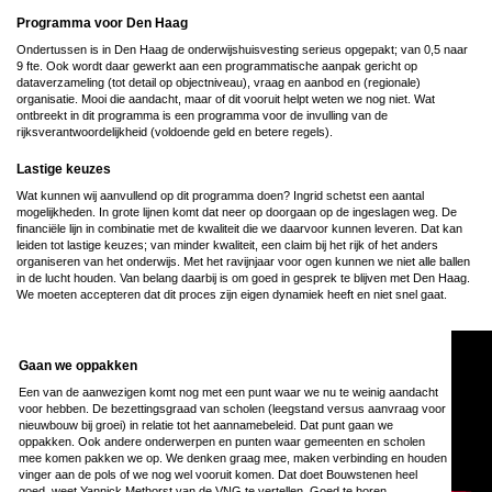
Programma voor Den Haag
Ondertussen is in Den Haag de onderwijshuisvesting serieus opgepakt; van 0,5 naar
9 fte. Ook wordt daar gewerkt aan een programmatische aanpak gericht op
dataverzameling (tot detail op objectniveau), vraag en aanbod en (regionale)
organisatie. Mooi die aandacht, maar of dit vooruit helpt weten we nog niet. Wat
ontbreekt in dit programma is een programma voor de invulling van de
rijksverantwoordelijkheid (voldoende geld en betere regels).
Lastige keuzes
Wat kunnen wij aanvullend op dit programma doen? Ingrid schetst een aantal
mogelijkheden. In grote lijnen komt dat neer op doorgaan op de ingeslagen weg. De
financiële lijn in combinatie met de kwaliteit die we daarvoor kunnen leveren. Dat kan
leiden tot lastige keuzes; van minder kwaliteit, een claim bij het rijk of het anders
organiseren van het onderwijs. Met het ravijnjaar voor ogen kunnen we niet alle ballen
in de lucht houden. Van belang daarbij is om goed in gesprek te blijven met Den Haag.
We moeten accepteren dat dit proces zijn eigen dynamiek heeft en niet snel gaat.
Gaan we oppakken
Een van de aanwezigen komt nog met een punt waar we nu te weinig aandacht
voor hebben. De bezettingsgraad van scholen (leegstand versus aanvraag voor
nieuwbouw bij groei) in relatie tot het aannamebeleid. Dat punt gaan we
oppakken. Ook andere onderwerpen en punten waar gemeenten en scholen
mee komen pakken we op. We denken graag mee, maken verbinding en houden
vinger aan de pols of we nog wel vooruit komen. Dat doet Bouwstenen heel
goed, weet Yannick Methorst van de VNG te vertellen. Goed te horen.