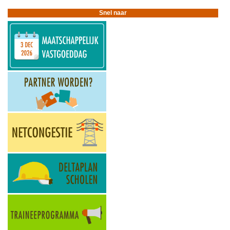
2403
Update
Snel naar
Deltaplan
Scholen