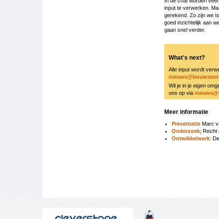
In de chat worden veel 
input te verwerken. M
gerekend. Zo zijn we t
goed inzichtelijk aan w
gaan snel verder.
What's next?
Alle input wordt verwe
nieuws@bouwstene
Wil je in je eigen o
ons op via
nieuws@
Meer informatie
Presentatie
Marc v
Onderzoek
; Recht
Ontwikkelwerk
: D
Boeknavigatie-
links
voor
2303
Eigentijdse