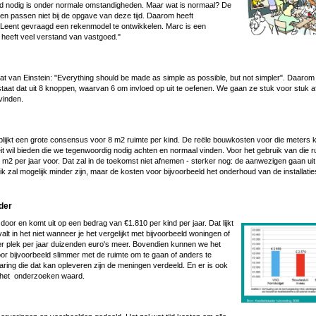
id nodig is onder normale omstandigheden. Maar wat is normaal? De
en passen niet bij de opgave van deze tijd. Daarom heeft
eent gevraagd een rekenmodel te ontwikkelen. Marc is een
heeft veel verstand van vastgoed."
aat van Einstein: "Everything should be made as simple as possible, but not simpler". Daarom
taat dat uit 8 knoppen, waarvan 6 om invloed op uit te oefenen. We gaan ze stuk voor stuk a
vinden.
ijkt een grote consensus voor 8 m2 ruimte per kind. De reële bouwkosten voor die meters k
eit wil bieden die we tegenwoordig nodig achten en normaal vinden. Voor het gebruik van die ru
 m2 per jaar voor. Dat zal in de toekomst niet afnemen - sterker nog: de aanwezigen gaan uit
 zal mogelijk minder zijn, maar de kosten voor bijvoorbeeld het onderhoud van de installatie
rder
 door en komt uit op een bedrag van €1.810 per kind per jaar. Dat lijkt
Image
alt in het niet wanneer je het vergelijkt met bijvoorbeeld woningen of
er plek per jaar duizenden euro's meer. Bovendien kunnen we het
r bijvoorbeeld slimmer met de ruimte om te gaan of anders te
ing die dat kan opleveren zijn de meningen verdeeld. En er is ook
 het onderzoeken waard.