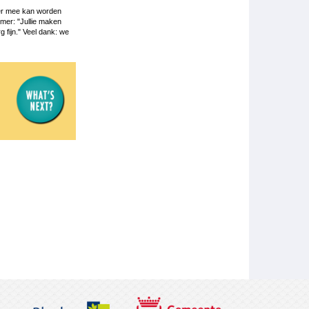
 er mee kan worden
emer: "Jullie maken
 fijn." Veel dank: we