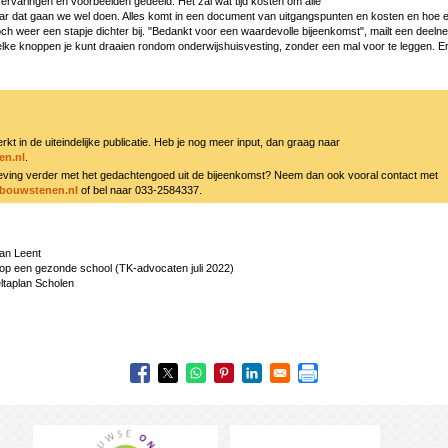
ervaringen en voorbeelden gedeeld. Het zal wat tijd kosten om alle
aar dat gaan we wel doen. Alles komt in een document van uitgangspunten en kosten en hoe
och weer een stapje dichter bij. "Bedankt voor een waardevolle bijeenkomst", mailt een deeln
elke knoppen je kunt draaien rondom onderwijshuisvesting, zonder een mal voor te leggen. Erg
rkt in de uiteindelijke publicatie. Heb je nog meer input, dan graag naar
n.nl
.
mgeving verder met het gedachtengoed uit de bijeenkomst? Neem dan ook vooral contact met
bouwstenen.nl
of bel naar 033-2584337.
an Leent
 op een gezonde school (TK-advocaten juli 2022)
eltaplan Scholen