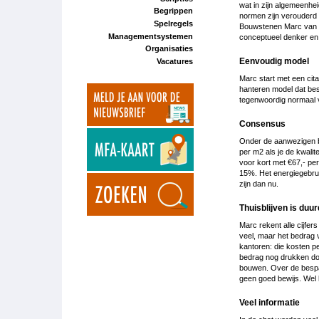
wat in zijn algemeenhe
Begrippen
normen zijn verouderd 
Spelregels
Bouwstenen Marc van L
Managementsystemen
conceptueel denker en 
Organisaties
Eenvoudig model
Vacatures
Marc start met een cit
hanteren model dat bes
tegenwoordig normaal 
Consensus
Onder de aanwezigen bl
per m2 als je de kwalit
voor kort met €67,- per
15%. Het energiegebruik
zijn dan nu.
Thuisblijven is duu
Marc rekent alle cijfers
veel, maar het bedrag v
kantoren: die kosten p
bedrag nog drukken doo
bouwen. Over de bespar
geen goed bewijs. Wel
Veel informatie