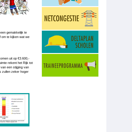
 een gemakkelijk te
f om te kijken wat we
omen uit op €3.600,-
imte rekent het Rijk tot
 van een stijging van
s zullen zeker hoger