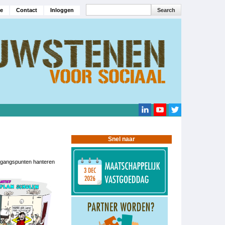
Search
e
Contact
Inloggen
navigatie
Search
Snel naar
itgangspunten hanteren