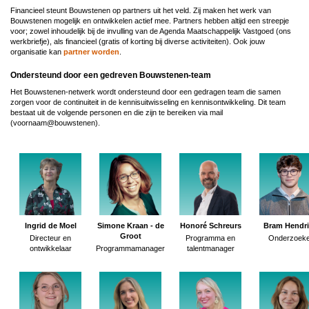
Financieel steunt Bouwstenen op partners uit het veld. Zij maken het werk van
Bouwstenen mogelijk en ontwikkelen actief mee. Partners hebben altijd een streepje
voor; zowel inhoudelijk bij de invulling van de Agenda Maatschappelijk Vastgoed (ons
werkbriefje), als financieel (gratis of korting bij diverse activiteiten). Ook jouw
organisatie kan
partner worden
.
Ondersteund door een gedreven Bouwstenen-team
Het Bouwstenen-netwerk wordt ondersteund door een gedragen team die samen
zorgen voor de continuiteit in de kennisuitwisseling en kennisontwikkeling. Dit team
bestaat uit de volgende personen en die zijn te bereiken via mail
(voornaam@bouwstenen).
Ingrid de Moel
Simone Kraan - de
Honoré Schreurs
Bram Hendri
Groot
Directeur en
Programma en
Onderzoeke
ontwikkelaar
Programmamanager
talentmanager