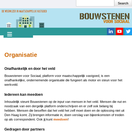
Search
Overslaan
en
Search
naar
de
inhoud
gaan
Organisatie
Onafhankelijk en door het veld
Bouwstenen voor Sociaal, platform voor maatschappelijk vastgoed, is een
onafhankelijke, ondernemende organisatie die fungeert als motor en steun voor het
werkveld.
Iedereen kan meedoen
Inhoudelijk steunt Bouwstenen op de input van mensen in het veld. Mensen die nut en
noodzaak van een dergelijk platform onderschrijven en er zelf ook belang bij
hebben. Mensen die beseffen dat het veld het zelf moet doen en de oplossing niet uit
Den Haag komt. Zij brengen informatie in, doen verslag van bijeenkomsten of treden
op als correspondent. Ook jij kunt
meedoen
!
Gedragen door partners