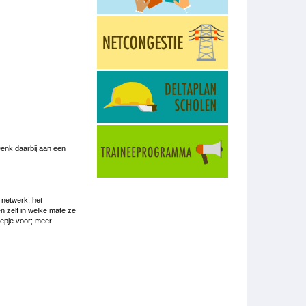
Denk daarbij aan een
 netwerk, het
n zelf in welke mate ze
eepje voor; meer