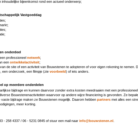
 inhoudelijke bijeenkomst rond een actueel onderwerp;
tschappelijk Vastgoeddag
ies;
markt;
ties;
tie;
een onderdeel
een professioneel
netwerk
;
aan een
ontwikkelactiviteit
;
van de site of een activiteit van Bouwstenen te adopteren of voor eigen rekening te nemen. 
e, een onderzoek, een filmpje (zie
voorbeeld
) of iets anders.
reel op meerdere onderdelen
aarlijkse bijdrage en kunnen daarvoor zonder extra kosten meedraaien met een professioneel
 diverse Bouwstenenactiviteiten waarvoor op andere wijze financiering is gevonden. Ze bepale
e vaste bijdrage maken ze Bouwstenen mogelijk. Daarom hebben
partners
met alles een str
nodigingen, meer korting.
33 - 258 4337 / 06 - 5231 0845 of stuur een mail naar
info@bouwstenen.nl
.