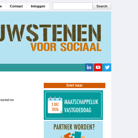
Search
e
Contact
Inloggen
navigatie
Search
Snel naar
tureel en