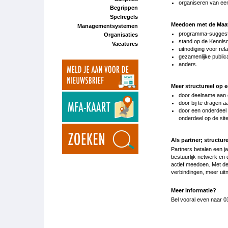
organiseren van een
Begrippen
Spelregels
Meedoen met de Maa
Managementsystemen
programma-suggest
Organisaties
stand op de Kennis
Vacatures
uitnodiging voor rela
gezamenlijke publica
anders.
Meer structureel op 
door deelname aan 
door bij te dragen 
door een onderdeel 
onderdeel op de sit
Als partner; structu
Partners betalen een j
bestuurlijk netwerk en
actief meedoen. Met d
verbindingen, meer uit
Meer informatie?
Bel vooral even naar 0