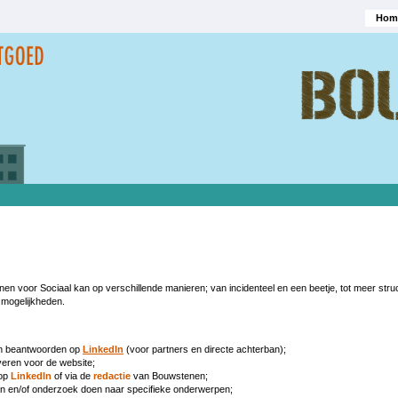
Hom
Hoofd
 voor Sociaal kan op verschillende manieren; van incidenteel en een beetje, tot meer struc
 mogelijkheden.
en beantwoorden op
LinkedIn
(voor partners en directe achterban);
everen voor de website;
 op
LinkedIn
of via de
redactie
van Bouwstenen;
en en/of onderzoek doen naar specifieke onderwerpen;