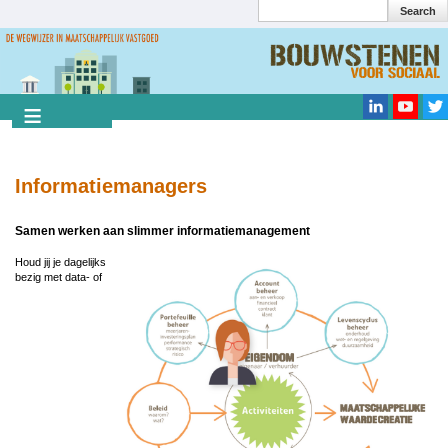
Search
Overslaan
en
Search
naar
de
inhoud
gaan
Informatiemanagers
Samen werken aan slimmer informatiemanagement
Houd jij je dagelijks
Image
bezig met data- of