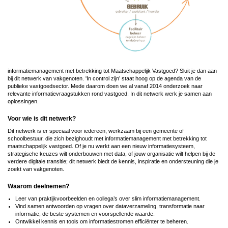
informatiemanagement met betrekking tot Maatschappelijk Vastgoed? Sluit je dan aan
bij dit netwerk van vakgenoten. 'In control zijn’ staat hoog op de agenda van de
publieke vastgoedsector. Mede daarom doen we al vanaf 2014 onderzoek naar
relevante informatievraagstukken rond vastgoed. In dit netwerk werk je samen aan
oplossingen.
Voor wie is dit netwerk?
Dit netwerk is er speciaal voor iedereen, werkzaam bij een gemeente of
schoolbestuur, die zich bezighoudt met informatiemanagement met betrekking tot
maatschappelijk vastgoed. Of je nu werkt aan een nieuw informatiesysteem,
strategische keuzes wilt onderbouwen met data, of jouw organisatie wilt helpen bij de
verdere digitale transitie; dit netwerk biedt de kennis, inspiratie en ondersteuning die je
zoekt van vakgenoten.
Waarom deelnemen?
Leer van praktijkvoorbeelden en collega’s over slim informatiemanagement.
Vind samen antwoorden op vragen over dataverzameling, transformatie naar
informatie, de beste systemen en voorspellende waarde.
Ontwikkel kennis en tools om informatiestromen efficiënter te beheren.