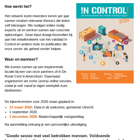
Hoe werkt het?
Het netwerk komt meerdere keren per jaar
samen rondom relevante thema’s die leden
zelf inbrengen. We nodigen indien nodig
experts uit en werken samen aan concrete
oplossingen. Jouw input draagt bovendien bij
aan het ontwikkelwerk van het vakblad In
Control en andere tools en publicaties die
onze sector als geheel verder helpen.
Waar en wanneer?
We komen samen op een inspirerende
locatie bij een van onze partners of in De
Rooie Cent in Amersfoort. Daarnaast
organiseren we soms (extra) online sessies,
zodat je ook vanaf je eigen werkplek kunt
deelnemen.
De bijeenkomsten voor 2026 staan gepland in:
12 maart 2026:
Data in de toekomst, gemeente Utrecht
1 september 2026
3 december 2026
: Maatschappelijk vastgoeddag
Na aanmelding ontvang je een persoonlijke uitnodiging.
"Goede sessie met veel betrokken mensen. Voldoende