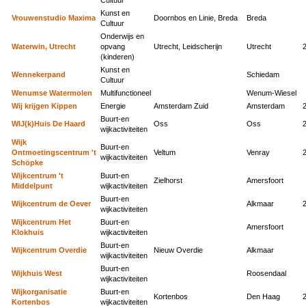
Kunst en
Vrouwenstudio Maxima
Doornbos en Linie, Breda
Breda
Cultuur
Onderwijs en
Waterwin, Utrecht
opvang
Utrecht, Leidscherijn
Utrecht
(kinderen)
Kunst en
Wennekerpand
Schiedam
Cultuur
Wenumse Watermolen
Multifunctioneel
Wenum-Wiesel
Wij krijgen Kippen
Energie
Amsterdam Zuid
Amsterdam
Buurt-en
WIJ(k)Huis De Haard
Oss
Oss
wijkactiviteiten
Wijk
Buurt-en
Ontmoetingscentrum 't
Veltum
Venray
wijkactiviteiten
Schöpke
Wijkcentrum 't
Buurt-en
Zielhorst
Amersfoort
Middelpunt
wijkactiviteiten
Buurt-en
Wijkcentrum de Oever
Alkmaar
wijkactiviteiten
Wijkcentrum Het
Buurt-en
Amersfoort
Klokhuis
wijkactiviteiten
Buurt-en
Wijkcentrum Overdie
Nieuw Overdie
Alkmaar
wijkactiviteiten
Buurt-en
Wijkhuis West
Roosendaal
wijkactiviteiten
Wijkorganisatie
Buurt-en
Kortenbos
Den Haag
Kortenbos
wijkactiviteiten