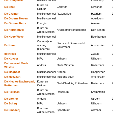
De Dompelaar
Multifunctioneel
Elsendorp
Kunst en
De Enck
Centrum
Oirschot
Cultuur
De Greiner
Multifunctioneel
Rozenprieel
Haarlem
De Groene Hoven
Multifunctioneel
Apeldoorn
De Groene Reus
Energie
Almere
Buurt-en
De Helftheuvel
Kruiskamp/Schutskamp
Den Bosch
wijkactiviteiten
De Hoge Weye
Multifunctioneel
Beekbergen
Onderwijs en
Stadsdeel Geuzenveld-
De Kans
opvang
Amsterdam
Slotermeer
(kinderen)
de Kreek
Multifunctioneel
Zwaag
De Kuyper
MFA
Uithoorn
Uithoorn
De Leeszaal Oude
Anders
Oude Westen
Rotterdam
Westen
De Magneet
Multifunctioneel
Krakeel
Hoogeveen
De Meevaart
Multifunctioneel
Indische buurt
Amsterdam
De Nieuwe Nachtegaal,
Kunst en
Oud-Charlois, Rotterdam
Rotterdam
Rotterdam
Cultuur
Buurt-en
De Pelikaan
Rosarium
Krommenie
wijkactiviteiten
De pionier
Anders
Utrecht
De Scheg
MFA
Uithoorn
Uithoorn
Buurt-en
De Smederij
Spoorbuurt
Alkmaar
wijkactiviteiten