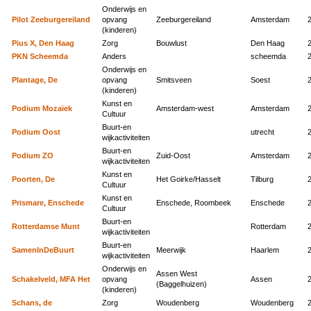
Onderwijs en
Pilot Zeeburgereiland
opvang
Zeeburgereiland
Amsterdam
(kinderen)
Pius X, Den Haag
Zorg
Bouwlust
Den Haag
PKN Scheemda
Anders
scheemda
Onderwijs en
Plantage, De
opvang
Smitsveen
Soest
(kinderen)
Kunst en
Podium Mozaïek
Amsterdam-west
Amsterdam
Cultuur
Buurt-en
Podium Oost
utrecht
wijkactiviteiten
Buurt-en
Podium ZO
Zuid-Oost
Amsterdam
wijkactiviteiten
Kunst en
Poorten, De
Het Goirke/Hasselt
Tilburg
Cultuur
Kunst en
Prismare, Enschede
Enschede, Roombeek
Enschede
Cultuur
Buurt-en
Rotterdamse Munt
Rotterdam
wijkactiviteiten
Buurt-en
SamenInDeBuurt
Meerwijk
Haarlem
wijkactiviteiten
Onderwijs en
Assen West
Schakelveld, MFA Het
opvang
Assen
(Baggelhuizen)
(kinderen)
Schans, de
Zorg
Woudenberg
Woudenberg