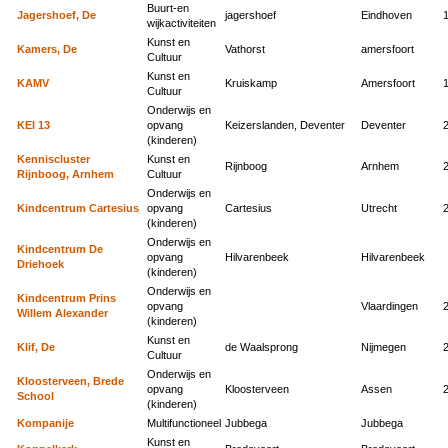
Buurt-en
Jagershoef, De
jagershoef
Eindhoven
wijkactiviteiten
Kunst en
Kamers, De
Vathorst
amersfoort
Cultuur
Kunst en
KAMV
Kruiskamp
Amersfoort
Cultuur
Onderwijs en
KEI 13
opvang
Keizerslanden, Deventer
Deventer
(kinderen)
Kenniscluster
Kunst en
Rijnboog
Arnhem
Rijnboog, Arnhem
Cultuur
Onderwijs en
Kindcentrum Cartesius
opvang
Cartesius
Utrecht
(kinderen)
Onderwijs en
Kindcentrum De
opvang
Hilvarenbeek
Hilvarenbeek
Driehoek
(kinderen)
Onderwijs en
Kindcentrum Prins
opvang
Vlaardingen
Willem Alexander
(kinderen)
Kunst en
Klif, De
de Waalsprong
Nijmegen
Cultuur
Onderwijs en
Kloosterveen, Brede
opvang
Kloosterveen
Assen
School
(kinderen)
Kompanije
Multifunctioneel
Jubbega
Jubbega
Kunst en