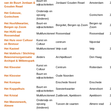
Buurt-en
van de Buurt Jordaan &
Jordaan/ Gouden Reael
Amsterdam
wijkactiviteiten
Gouden Reael
Onderwijs en
Het Gebouw,
opvang
Gorinchem
Gorinchem
(kinderen)
Het Hoofdkwartier,
Buurt-en
Bergen op
Borgvliet, Bergen op Zoom
Bergen op Zoom
wijkactiviteiten
Zoom
Het HUIS van
Multifunctioneel
Roosendaal
Roosendaal
Roosendaal
Het Huis voor Cultuur
Kunst en
centrum
Nijverdal
en Bestuur
Cultuur
Het Kasteel
Multifunctioneel
Velp-zuid
Velp
Het klokhuis / Stichting
Bewonersorganisatie
Anders
Archipelbuurt
Den Haag
Archipel & Willemspark
Kunst en
Het Klooster
Centrum
Rotterdam
Cultuur
Buurt-en
Het Klooster
Oude Noorden
wijkactiviteiten
Het Kompas
Enschede Noord
Enschede
Buurt-en
Het Koppelhuis
Soesterkwartier
Amersfoort
wijkactiviteiten
Het Kristal
Multifunctioneel
Zuidbroek, Apeldoorn
Apeldoorn
Onderwijs en
Het Meesterwerk,
opvang
Tussen de vaarten
Almere stad
Almere
(kinderen)