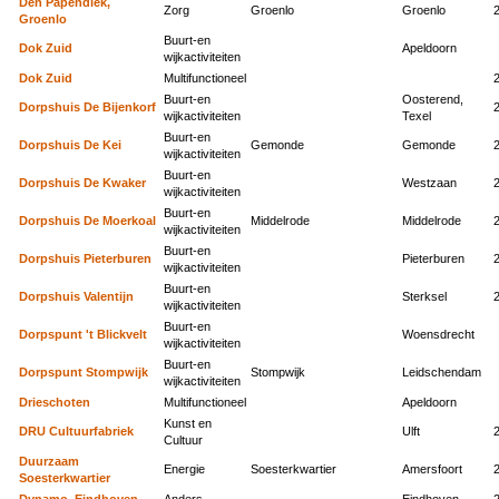
Den Papendiek,
Zorg
Groenlo
Groenlo
Groenlo
Buurt-en
Dok Zuid
Apeldoorn
wijkactiviteiten
Dok Zuid
Multifunctioneel
Buurt-en
Oosterend,
Dorpshuis De Bijenkorf
wijkactiviteiten
Texel
Buurt-en
Dorpshuis De Kei
Gemonde
Gemonde
wijkactiviteiten
Buurt-en
Dorpshuis De Kwaker
Westzaan
wijkactiviteiten
Buurt-en
Dorpshuis De Moerkoal
Middelrode
Middelrode
wijkactiviteiten
Buurt-en
Dorpshuis Pieterburen
Pieterburen
wijkactiviteiten
Buurt-en
Dorpshuis Valentijn
Sterksel
wijkactiviteiten
Buurt-en
Dorpspunt 't Blickvelt
Woensdrecht
wijkactiviteiten
Buurt-en
Dorpspunt Stompwijk
Stompwijk
Leidschendam
wijkactiviteiten
Drieschoten
Multifunctioneel
Apeldoorn
Kunst en
DRU Cultuurfabriek
Ulft
Cultuur
Duurzaam
Energie
Soesterkwartier
Amersfoort
Soesterkwartier
Dynamo, Eindhoven
Anders
Eindhoven