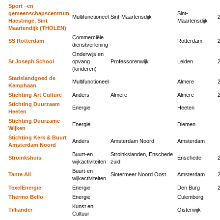
Sport –en
gemeenschapscentrum
Sint-
Multifunctioneel
Sint-Maartensdijk
Haestinge, Sint
Maartensdijk
Maartendijk (THOLEN)
Commerciële
SS Rotterdam
Rotterdam
dienstverlening
Onderwijs en
St Joseph School
opvang
Professorenwijk
Leiden
(kinderen)
Stadslandgoed de
Multifunctioneel
Almere
Kemphaan
Stichting Art Culture
Anders
Almere
Almere
Stichting Duurzaam
Energie
Heeten
Heeten
Stichting Duurzame
Energie
Diemen
Wijken
Stichting Kerk & Buurt
Anders
Amsterdam Noord
Amsterdam
Amsterdam Noord
Buurt-en
Stroinkslanden, Enschede
Stroinkshuis
Enschede
wijkactiviteiten
zuid
Buurt-en
Tante Ali
Slotermeer Noord Oost
Amsterdam
wijkactiviteiten
TexelEnergie
Energie
Den Burg
Thermo Bello
Energie
Culemborg
Kunst en
Tilliander
Oisterwijk
Cultuur