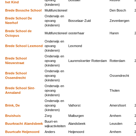
het Kind
(kinderen)
Brede Bossche School
Multifunctioneel
Den Bosch
Onderwijs en
Brede School De
opvang
Bosselaar-Zuid
Zevenbergen
Neerhof
(kinderen)
Brede School de
Multifunctioneel
oosterhaar
Haren
Octopus
Onderwijs en
Brede School Lexmond
opvang
Lexmond
(kinderen)
Onderwijs en
Brede School
opvang
Laurenskwrtier Rotterdam
Rotterdam
Nieuwstraat
(kinderen)
Onderwijs en
Brede School
opvang
Ossendrecht
Ossendrecht
(kinderen)
Onderwijs en
Brede School Sint-
opvang
Tholen
Annaland
(kinderen)
Onderwijs en
Brink, De
opvang
Vathorst
Amersfoort
(kinderen)
Bruishuis
Zorg
Malburgen
Arnhem
Buurt-en
Buurkracht Alandsbeek
Alandsbeek
Leusden
wijkactiviteiten
Buurtcafe Heijenoord
Anders
Heijenoord
Arnhem