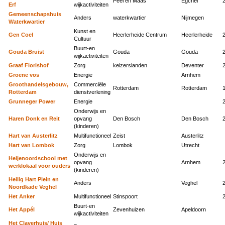
Peel en Maas
Egchel
Erf
wijkactiviteiten
Gemeenschapshuis
Anders
waterkwartier
Nijmegen
Waterkwartier
Kunst en
Gen Coel
Heerlerheide Centrum
Heerlerheide
Cultuur
Buurt-en
Gouda Bruist
Gouda
Gouda
wijkactiviteiten
Graaf Florishof
Zorg
keizerslanden
Deventer
Groene vos
Energie
Arnhem
Groothandelsgebouw,
Commerciële
Rotterdam
Rotterdam
Rotterdam
dienstverlening
Grunneger Power
Energie
Onderwijs en
Haren Donk en Reit
opvang
Den Bosch
Den Bosch
(kinderen)
Hart van Austerlitz
Multifunctioneel
Zeist
Austerlitz
Hart van Lombok
Zorg
Lombok
Utrecht
Onderwijs en
Heijenoordschool met
opvang
Arnhem
werklokaal voor ouders
(kinderen)
Heilig Hart Plein en
Anders
Veghel
Noordkade Veghel
Het Anker
Multifunctioneel
Stinspoort
Buurt-en
Het Appél
Zevenhuizen
Apeldoorn
wijkactiviteiten
Het Claverhuis/ Huis