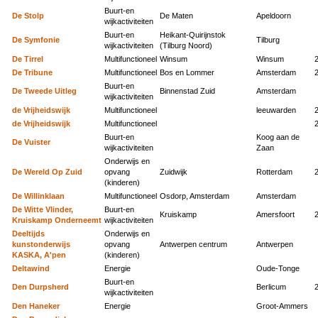
Buurt-en
De Stolp
De Maten
Apeldoorn
wijkactiviteiten
Buurt-en
Heikant-Quirijnstok
De Symfonie
Tilburg
wijkactiviteiten
(Tilburg Noord)
De Tirrel
Multifunctioneel
Winsum
Winsum
De Tribune
Multifunctioneel
Bos en Lommer
Amsterdam
Buurt-en
De Tweede Uitleg
Binnenstad Zuid
Amsterdam
wijkactiviteiten
de Vrijheidswijk
Multifunctioneel
leeuwarden
de Vrijheidswijk
Multifunctioneel
Buurt-en
Koog aan de
De Vuister
wijkactiviteiten
Zaan
Onderwijs en
De Wereld Op Zuid
opvang
Zuidwijk
Rotterdam
(kinderen)
De Willinklaan
Multifunctioneel
Osdorp, Amsterdam
Amsterdam
De Witte Vlinder,
Buurt-en
Kruiskamp
Amersfoort
Kruiskamp Onderneemt
wijkactiviteiten
Deeltijds
Onderwijs en
kunstonderwijs
opvang
Antwerpen centrum
Antwerpen
KASKA, A'pen
(kinderen)
Deltawind
Energie
Oude-Tonge
Buurt-en
Den Durpsherd
Berlicum
wijkactiviteiten
Den Haneker
Energie
Groot-Ammers