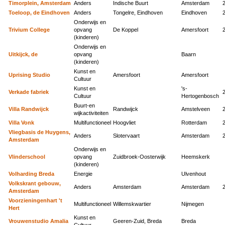
Timorplein, Amsterdam
Anders
Indische Buurt
Amsterdam
Toeloop, de Eindhoven
Anders
Tongelre, Eindhoven
Eindhoven
Onderwijs en
Trivium College
opvang
De Koppel
Amersfoort
(kinderen)
Onderwijs en
Uitkijck, de
opvang
Baarn
(kinderen)
Kunst en
Uprising Studio
Amersfoort
Amersfoort
Cultuur
Kunst en
's-
Verkade fabriek
Cultuur
Hertogenbosch
Buurt-en
Villa Randwijck
Randwijck
Amstelveen
wijkactiviteiten
Villa Vonk
Multifunctioneel
Hoogvliet
Rotterdam
Vliegbasis de Huygens,
Anders
Slotervaart
Amsterdam
Amsterdam
Onderwijs en
Vlinderschool
opvang
Zuidbroek-Oosterwijk
Heemskerk
(kinderen)
Volharding Breda
Energie
Ulvenhout
Volkskrant gebouw,
Anders
Amsterdam
Amsterdam
Amsterdam
Voorzieningenhart 't
Multifunctioneel
Willemskwartier
Nijmegen
Hert
Kunst en
Vrouwenstudio Amalia
Geeren-Zuid, Breda
Breda
Cultuur