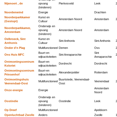
Nijenoert , de
opvang
Pierkesveld
Leek
(kinderen)
Noordenwind
Energie
Drachten
Noorderparkkamer
Kunst en
Amsterdam Noord
Amsterdam
(Gestopt)
Cultuur
Onderwijs en
Noorderparkkamer,
opvang
Amsterdam Noord
Amsterdam
Amsterdam
(kinderen)
Oelbroeck, Sint
Kunst en
Sint Anthonis
Sint Anthonis
Anthonis
Cultuur
Onder d'n Plag
Multifunctioneel
Demen
Oss
Buurt-en
Sint
Ons Huis MFC
Sint Annaparochie
wijkactiviteiten
Annaparochie
Ontmoetingscentrum
Buurt-en
Dordrecht
Dordrecht
Koloriet
wijkactiviteiten
Ontmoetingscentrum
Buurt-en
Alexanderpolder
Rotterdam
Prinsenhof
wijkactiviteiten
Ontmoetingshuis
Buurtstede, Veenendaal-
Multifunctioneel
Veenendaal
Veenendaal-Oost
Oost
Amsterdam
Onze energie
Energie
Noord
Onderwijs en
Oostindie
opvang
Oostindie
Leek
(kinderen)
Op Dreef
Multifunctioneel
Apeldoorn
Openluchtbad Zwolle
Anders
Zwolle