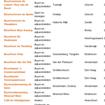
Buurtcentrum de
Buurt-en
Leeuw: Huis van de
Tuinwijk
Utrecht
wijkactiviteiten
Buurt
Sport en
Buurtcentrum de Speler
Ondiep
Utrecht
bewegen
Buurtcentrum de
Buurt-en
Indische Wijk
Zwolle
Vlasakkers
wijkactiviteiten
Buurt-en
Buurthuis Batu Karang
Breda
wijkactiviteiten
Buurthuis De
Buurt-en
Heerhugowaard
Hoeksteen
wijkactiviteiten
Buurt-en
Buurthuis de Tweeling
Harderwijk
wijkactiviteiten
Buurt-en
Buurthuis Orka
Geestenberg, Tongelre
Eindhoven
wijkactiviteiten
Buurt-en
Buurthuis Van der Pek
Van der Pekbuurt
Amsterdam
wijkactiviteiten
Buurtkamer 's
Buurt-en
Schildersbuurt
Den Haag
Gravenzandelaan
wijkactiviteiten
Buurtkamer
Buurt-en
Schildersbuurt
Den Haag
Teniersplantsoen
wijkactiviteiten
Buurtonderneming de
Buurt-en
Amsterdam, Osdorp
Amsterdam
Serre
wijkactiviteiten
Buurtonderneming
Buurt-en
Woensel West
Eindhoven
Woensel West
wijkactiviteiten
Café de Uitwijkplaats
Anders
Amersfoort
Onderwijs en