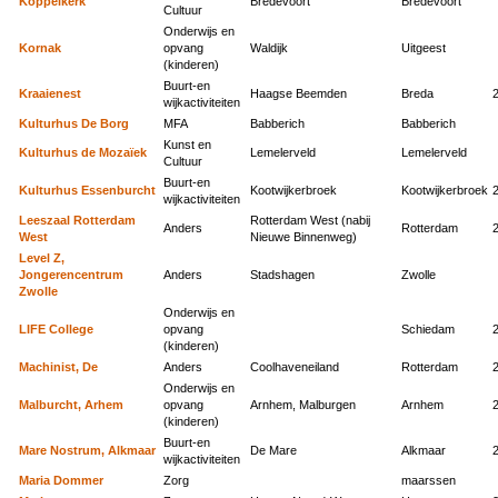
Koppelkerk
Bredevoort
Bredevoort
Cultuur
Onderwijs en
Kornak
opvang
Waldijk
Uitgeest
(kinderen)
Buurt-en
Kraaienest
Haagse Beemden
Breda
wijkactiviteiten
Kulturhus De Borg
MFA
Babberich
Babberich
Kunst en
Kulturhus de Mozaïek
Lemelerveld
Lemelerveld
Cultuur
Buurt-en
Kulturhus Essenburcht
Kootwijkerbroek
Kootwijkerbroek
wijkactiviteiten
Leeszaal Rotterdam
Rotterdam West (nabij
Anders
Rotterdam
West
Nieuwe Binnenweg)
Level Z,
Jongerencentrum
Anders
Stadshagen
Zwolle
Zwolle
Onderwijs en
LIFE College
opvang
Schiedam
(kinderen)
Machinist, De
Anders
Coolhaveneiland
Rotterdam
Onderwijs en
Malburcht, Arhem
opvang
Arnhem, Malburgen
Arnhem
(kinderen)
Buurt-en
Mare Nostrum, Alkmaar
De Mare
Alkmaar
wijkactiviteiten
Maria Dommer
Zorg
maarssen