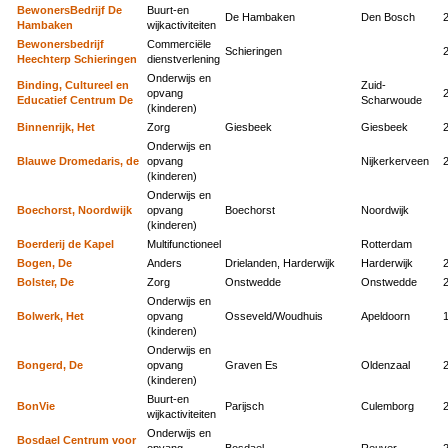
BewonersBedrijf De
Buurt-en
De Hambaken
Den Bosch
Hambaken
wijkactiviteiten
Bewonersbedrijf
Commerciële
Schieringen
Heechterp Schieringen
dienstverlening
Onderwijs en
Binding, Cultureel en
Zuid-
opvang
Educatief Centrum De
Scharwoude
(kinderen)
Binnenrijk, Het
Zorg
Giesbeek
Giesbeek
Onderwijs en
Blauwe Dromedaris, de
opvang
Nijkerkerveen
(kinderen)
Onderwijs en
Boechorst, Noordwijk
opvang
Boechorst
Noordwijk
(kinderen)
Boerderij de Kapel
Multifunctioneel
Rotterdam
Bogen, De
Anders
Drielanden, Harderwijk
Harderwijk
Bolster, De
Zorg
Onstwedde
Onstwedde
Onderwijs en
Bolwerk, Het
opvang
Osseveld/Woudhuis
Apeldoorn
(kinderen)
Onderwijs en
Bongerd, De
opvang
Graven Es
Oldenzaal
(kinderen)
Buurt-en
BonVie
Parijsch
Culemborg
wijkactiviteiten
Onderwijs en
Bosdael Centrum voor
opvang
Bosdael
Reuver