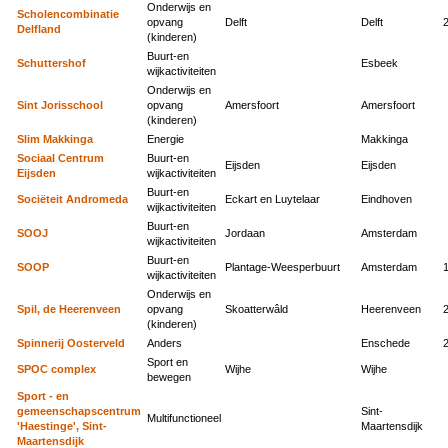
Onderwijs en
Scholencombinatie
opvang
Delft
Delft
Delfland
(kinderen)
Buurt-en
Schuttershof
Esbeek
wijkactiviteiten
Onderwijs en
Sint Jorisschool
opvang
Amersfoort
Amersfoort
(kinderen)
Slim Makkinga
Energie
Makkinga
Sociaal Centrum
Buurt-en
Eijsden
Eijsden
Eijsden
wijkactiviteiten
Buurt-en
Sociëteit Andromeda
Eckart en Luytelaar
Eindhoven
wijkactiviteiten
Buurt-en
SOOJ
Jordaan
Amsterdam
wijkactiviteiten
Buurt-en
SOOP
Plantage-Weesperbuurt
Amsterdam
wijkactiviteiten
Onderwijs en
Spil, de Heerenveen
opvang
Skoatterwâld
Heerenveen
(kinderen)
Spinnerij Oosterveld
Anders
Enschede
Sport en
SPOC complex
Wijhe
Wijhe
bewegen
Sport - en
gemeenschapscentrum
Sint-
Multifunctioneel
'Haestinge', Sint-
Maartensdijk
Maartensdijk