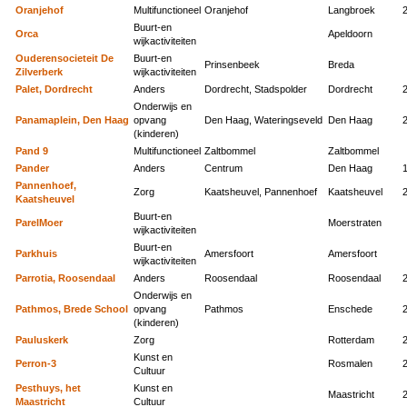
Oranjehof
Multifunctioneel
Oranjehof
Langbroek
Buurt-en
Orca
Apeldoorn
wijkactiviteiten
Ouderensocieteit De
Buurt-en
Prinsenbeek
Breda
Zilverberk
wijkactiviteiten
Palet, Dordrecht
Anders
Dordrecht, Stadspolder
Dordrecht
Onderwijs en
Panamaplein, Den Haag
opvang
Den Haag, Wateringseveld
Den Haag
(kinderen)
Pand 9
Multifunctioneel
Zaltbommel
Zaltbommel
Pander
Anders
Centrum
Den Haag
Pannenhoef,
Zorg
Kaatsheuvel, Pannenhoef
Kaatsheuvel
Kaatsheuvel
Buurt-en
ParelMoer
Moerstraten
wijkactiviteiten
Buurt-en
Parkhuis
Amersfoort
Amersfoort
wijkactiviteiten
Parrotia, Roosendaal
Anders
Roosendaal
Roosendaal
Onderwijs en
Pathmos, Brede School
opvang
Pathmos
Enschede
(kinderen)
Pauluskerk
Zorg
Rotterdam
Kunst en
Perron-3
Rosmalen
Cultuur
Pesthuys, het
Kunst en
Maastricht
Maastricht
Cultuur