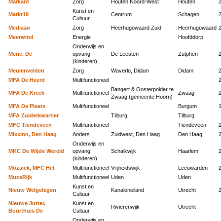
Markant
Zorg
Houten Noord-West
Houten
Kunst en
Markt18
Centrum
Schagen
Cultuur
Mediaan
Zorg
Heerhugowaard Zuid
Heerhugowaard
Meerwind
Energie
Hoofddorp
Onderwijs en
Mene, De
opvang
De Leesten
Zutphen
(kinderen)
Meulenvelden
Zorg
Waverlo, Didam
Didam
MFA De Heerd
Multifunctioneel
Bangert & Oosterpolder te
MFA De Kreek
Multifunctioneel
Zwaag
Zwaag (gemeente Hoorn)
MFA De Pleats
Multifunctioneel
Burgum
MFA Zuiderkwartier
Tilburg
Tilburg
MFC Tiendeveen
Multifunctioneel
Tiendeveen
Mixxinn, Den Haag
Anders
Zuidwest, Den Haag
Den Haag
Onderwijs en
MKC De Wijde Wereld
opvang
Schalkwijk
Haarlem
(kinderen)
Mozaiek, MFC Het
Multifunctioneel
Vrijheidswijk
Leeuwarden
MuzeRijk
Multifunctioneel
Uden
Uden
Kunst en
Nieuw Welgelegen
Kanaleneiland
Utrecht
Cultuur
Nieuwe Jutter,
Kunst en
Rivierenwijk
Utrecht
Buurthuis De
Cultuur
Onderwijs en