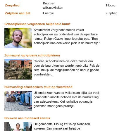
Buurt-en
Zorgvlied
Tilburg
wijkactiviteiten
Zutphen aan Zet
Energie
Zutphen
Schoolpleinen vergroenen helpt hele buurt
Amsterdam vergroent steeds vaker
schoolpleinen als onderdeel van de openbare
ruimte. Ruben Gauw, Ingenieursbureau: “Een
schoolplein kan een koele plek in de buurt zijn.”
Zomerpret op groene schoolpleinen
Groene schoolpleinen die deze zomer ook
door de buurt kunnen worden gebruikt. Pak de
fiets, bekijk de mogelijkheden en deel je goede
voorbeelden.
Huisvesting asielzoekers stuit op weerstand
Uit onderzoek van de Volkskrant blijkt dat veel
gemeenten moeite hebben met de huisvesting
van asielzoekers. Kleinschalige opvang is
gewenst, maar geen praktijk.
Bouwen aan biobased kennis
De gemeente Tilburg zet in op biobased
isoleren. Een menukaart helpt de