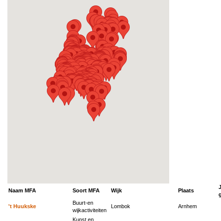
J
Naam MFA
Soort MFA
Wijk
Plaats
Buurt-en
't Huukske
Lombok
Arnhem
wijkactiviteiten
Kunst en