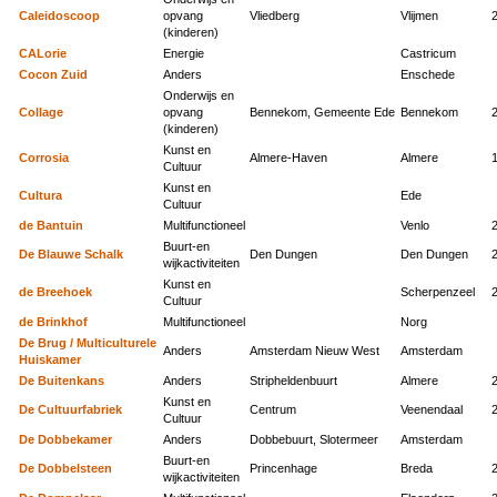
Caleidoscoop
opvang
Vliedberg
Vlijmen
(kinderen)
CALorie
Energie
Castricum
Cocon Zuid
Anders
Enschede
Onderwijs en
Collage
opvang
Bennekom, Gemeente Ede
Bennekom
(kinderen)
Kunst en
Corrosia
Almere-Haven
Almere
Cultuur
Kunst en
Cultura
Ede
Cultuur
de Bantuin
Multifunctioneel
Venlo
Buurt-en
De Blauwe Schalk
Den Dungen
Den Dungen
wijkactiviteiten
Kunst en
de Breehoek
Scherpenzeel
Cultuur
de Brinkhof
Multifunctioneel
Norg
De Brug / Multiculturele
Anders
Amsterdam Nieuw West
Amsterdam
Huiskamer
De Buitenkans
Anders
Stripheldenbuurt
Almere
Kunst en
De Cultuurfabriek
Centrum
Veenendaal
Cultuur
De Dobbekamer
Anders
Dobbebuurt, Slotermeer
Amsterdam
Buurt-en
De Dobbelsteen
Princenhage
Breda
wijkactiviteiten