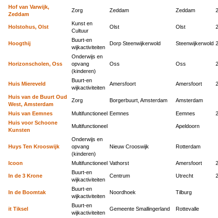
Hof van Varwijk,
Zorg
Zeddam
Zeddam
Zeddam
Kunst en
Holstohus, Olst
Olst
Olst
Cultuur
Buurt-en
Hoogthij
Dorp Steenwijkerwold
Steenwijkerwold
wijkactiviteiten
Onderwijs en
Horizonscholen, Oss
opvang
Oss
Oss
(kinderen)
Buurt-en
Huis Miereveld
Amersfoort
Amersfoort
wijkactiviteiten
Huis van de Buurt Oud
Zorg
Borgerbuurt, Amsterdam
Amsterdam
West, Amsterdam
Huis van Eemnes
Multifunctioneel
Eemnes
Eemnes
Huis voor Schoone
Multifunctioneel
Apeldoorn
Kunsten
Onderwijs en
Huys Ten Krooswijk
opvang
Nieuw Crooswijk
Rotterdam
(kinderen)
Icoon
Multifunctioneel
Vathorst
Amersfoort
Buurt-en
In de 3 Krone
Centrum
Utrecht
wijkactiviteiten
Buurt-en
In de Boomtak
Noordhoek
Tilburg
wijkactiviteiten
Buurt-en
it Tiksel
Gemeente Smallingerland
Rottevalle
wijkactiviteiten