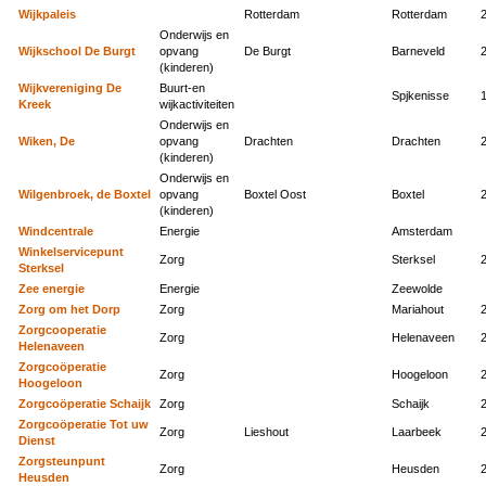
Wijkpaleis
Rotterdam
Rotterdam
Onderwijs en
Wijkschool De Burgt
opvang
De Burgt
Barneveld
(kinderen)
Wijkvereniging De
Buurt-en
Spjkenisse
Kreek
wijkactiviteiten
Onderwijs en
Wiken, De
opvang
Drachten
Drachten
(kinderen)
Onderwijs en
Wilgenbroek, de Boxtel
opvang
Boxtel Oost
Boxtel
(kinderen)
Windcentrale
Energie
Amsterdam
Winkelservicepunt
Zorg
Sterksel
Sterksel
Zee energie
Energie
Zeewolde
Zorg om het Dorp
Zorg
Mariahout
Zorgcooperatie
Zorg
Helenaveen
Helenaveen
Zorgcoöperatie
Zorg
Hoogeloon
Hoogeloon
Zorgcoöperatie Schaijk
Zorg
Schaijk
Zorgcoöperatie Tot uw
Zorg
Lieshout
Laarbeek
Dienst
Zorgsteunpunt
Zorg
Heusden
Heusden