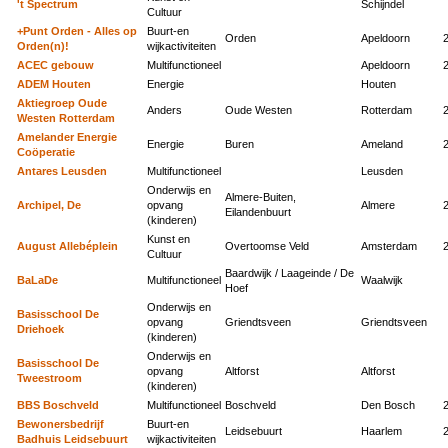
't Spectrum
Schijndel
Cultuur
+Punt Orden - Alles op
Buurt-en
Orden
Apeldoorn
Orden(n)!
wijkactiviteiten
ACEC gebouw
Multifunctioneel
Apeldoorn
ADEM Houten
Energie
Houten
Aktiegroep Oude
Anders
Oude Westen
Rotterdam
Westen Rotterdam
Amelander Energie
Energie
Buren
Ameland
Coöperatie
Antares Leusden
Multifunctioneel
Leusden
Onderwijs en
Almere-Buiten,
Archipel, De
opvang
Almere
Eilandenbuurt
(kinderen)
Kunst en
August Allebéplein
Overtoomse Veld
Amsterdam
Cultuur
Baardwijk / Laageinde / De
BaLaDe
Multifunctioneel
Waalwijk
Hoef
Onderwijs en
Basisschool De
opvang
Griendtsveen
Griendtsveen
Driehoek
(kinderen)
Onderwijs en
Basisschool De
opvang
Altforst
Altforst
Tweestroom
(kinderen)
BBS Boschveld
Multifunctioneel
Boschveld
Den Bosch
Bewonersbedrijf
Buurt-en
Leidsebuurt
Haarlem
Badhuis Leidsebuurt
wijkactiviteiten