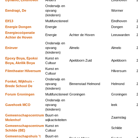
Onderwijs en
Eendragt, De
opvang
Wormer
(kinderen)
Elf13
Multifunctioneel
Eindhoven
Energie Dongen
Energie
Dongen
Energiecoöperatie
Energie
Achter de Hoven
Leeuwarden
Achter de Hoven
Onderwijs en
Eninver
opvang
Almelo
Almelo
(kinderen)
Epoxy Boya, Epoksi
Kunst en
Apeldoorn Zuid
Apeldoorn
Boya, Akrilik Boya
Cultuur
Kunst en
Filmtheater Hilversum
Hilversum
Cultuur
Onderwijs en
Fonkel, Wijkhuis -
opvang
Binnenstad Helmond
Helmond
Brede School De
(kinderen)
Forum Groningen
Multifunctioneel
Groningen
Groningen
Onderwijs en
Gavehoek MCO
opvang
leek
(kinderen)
Gemeenschapscentrum
Buurt-en
Zaamslag
Molenhof
wijkactiviteiten
Gemeenschapscentrum
Kunst en
Schilde
Schilde (BE)
Cultuur
Gemeenschapshuis 't
Buurt-en