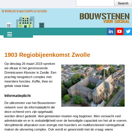
Search
Overslaan
en
Search
naar
de
inhoud
gaan
1903 Regiobijeenkomst Zwolle
Op dinsdag 26 maart 2019 spreken
we elkaar in het gerenoveerde
Dominicanen Klooster in Zwolle. Een
prachtig neogotisch complex met
meerdere functies. Koffie, thee en
gebak staat klaar.
Informatieplicht
De uitkomsten van het Bouwstenen-
netwerk over de informatieplicht die
deze ochtend vers zijn opgehaald,
worden direct gedeeld. Veel gemeenten moeten nog beginnen. Men verwacht veel
administratie en er is onduidelijkheid over de benodigde capaciteit om het uit te voeren.
Versplinterde afspraken over energie met huurders en multifunctioneel ruimtegebruik
maken de uitvoering complex. Ook wordt er geworsteld met de vraag: wiens