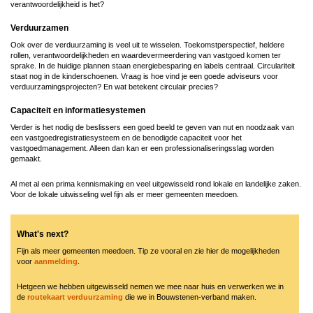
verantwoordelijkheid is het?
Verduurzamen
Ook over de verduurzaming is veel uit te wisselen. Toekomstperspectief, heldere
rollen, verantwoordelijkheden en waardevermeerdering van vastgoed komen ter
sprake. In de huidige plannen staan energiebesparing en labels centraal. Circulariteit
staat nog in de kinderschoenen. Vraag is hoe vind je een goede adviseurs voor
verduurzamingsprojecten? En wat betekent circulair precies?
Capaciteit en informatiesystemen
Verder is het nodig de beslissers een goed beeld te geven van nut en noodzaak van
een vastgoedregistratiesysteem en de benodigde capaciteit voor het
vastgoedmanagement. Alleen dan kan er een professionaliseringsslag worden
gemaakt.
Al met al een prima kennismaking en veel uitgewisseld rond lokale en landelijke zaken.
Voor de lokale uitwisseling wel fijn als er meer gemeenten meedoen.
What's next?
Fijn als meer gemeenten meedoen. Tip ze vooral en zie hier de mogelijkheden
voor
aanmelding
.
Hetgeen we hebben uitgewisseld nemen we mee naar huis en verwerken we in
de
routekaart verduurzaming
die we in Bouwstenen-verband maken.