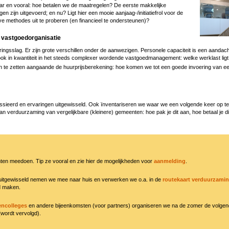
kaar en vooral: hoe betalen we de maatregelen? De eerste makkelijke
n zijn uitgevoerd; en nu? Ligt hier een mooie aanjaag-/initiatiefrol voor de
ve methodes uit te proberen (en financieel te ondersteunen)?
g vastgoedorganisatie
ingsslag. Er zijn grote verschillen onder de aanwezigen. Personele capaciteit is een aandach
 ook in kwantiteit in het steeds complexer wordende vastgoedmanagement: welke werklast ligt
n te zetten aangaande de huurprijsberekening: hoe komen we tot een goede invoering van e
ssieerd en ervaringen uitgewisseld. Ook ïnventariseren we waar we een volgende keer op te
an verduurzaming van vergelijkbare (kleinere) gemeenten: hoe pak je dit aan, hoe betaal je dit
ten meedoen. Tip ze vooral en zie hier de mogelijkheden voor
aanmelding
.
itgewisseld nemen we mee naar huis en verwerken we o.a. in de
routekaart verduurzami
 maken.
tencolleges
en andere bijeenkomsten (voor partners) organiseren we na de zomer de volge
wordt vervolgd).