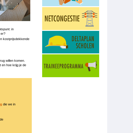
tspunt: in
 er?
en kostprijsdekkende
rug willen komen.
 en hoe krijg je de
ng
die we in
nde