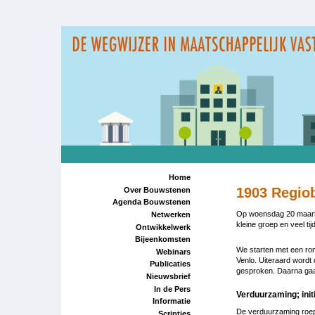
Overslaan
en
naar
de
inhoud
gaan
Home
1903 Regio
Over Bouwstenen
Agenda Bouwstenen
Op woensdag 20 maart 
Netwerken
kleine groep en veel tijd
Ontwikkelwerk
Bijeenkomsten
We starten met een ron
Webinars
Venlo. Uiteraard wordt 
Publicaties
gesproken. Daarna ga
Nieuwsbrief
In de Pers
Verduurzaming; init
Informatie
De verduurzaming roept
Scripties