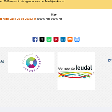
r 2019 alvast in de agenda voor de Jaarbijeenkomst.
Size
 regio Zuid 20-03-2019.pdf
(950.6 KB)
950.6 KB
t