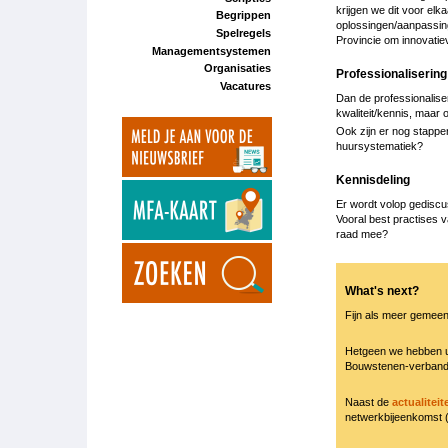
krijgen we dit voor el
Begrippen
oplossingen/aanpassinge
Spelregels
Provincie om innovatie
Managementsystemen
Organisaties
Professionaliserin
Vacatures
Dan de professionaliser
kwaliteit/kennis, maar
Ook zijn er nog stappe
huursystematiek?
Kennisdeling
Er wordt volop gediscu
Vooral best practises v
raad mee?
What's next?
Fijn als meer gemeen
Hetgeen we hebben u
Bouwstenen-verband
Naast de
actualitei
netwerkbijeenkomst (