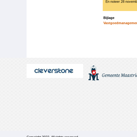
En noteer 28 novembe
Bijlage
Vastgoedmanagement
Boeknavigatie-
links
voor
1903
Regiobijeenkoms
Venlo