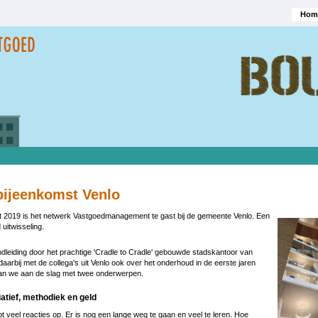
Hom
Hoofd
bijeenkomst Venlo
2019 is het netwerk Vastgoedmanagement te gast bij de gemeente Venlo. Een
 uitwisseling.
dleiding door het prachtige 'Cradle to Cradle' gebouwde stadskantoor van
daarbij met de collega's uit Venlo ook over het onderhoud in de eerste jaren
an we aan de slag met twee onderwerpen.
iatief, methodiek en geld
 veel reacties op. Er is nog een lange weg te gaan en veel te leren. Hoe