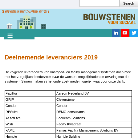
Search
Overslaan
en
Search
naar
de
inhoud
gaan
Deelnemende leveranciers 2019
De volgende leveranciers van vastgoed- en facility managementsystemen doen mee
met het vergelijkend onderzoek naar de wensen, mogelijkheden en ervaring met de
systemen. Samen maken zij het onderzoek mede mogelijk, waarvoor onze dank.
Facilitor
Aareon Nederland BV
GRIP
Cleverstone
Condor
Condor
RESuite
DEMO consultants
AssetL!ve
Facilicom Solutions
Wish
Facilty Kwadraat
FAME
Famas Facility Management Solutions BV
Humble
Humble Building