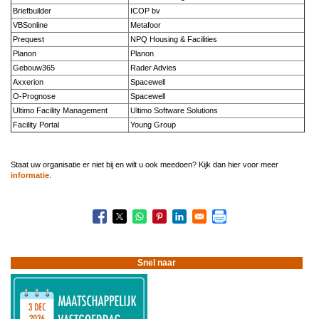
Briefbuilder
ICOP bv
VBSonline
Metafoor
Prequest
NPQ Housing & Facilities
Planon
Planon
Gebouw365
Rader Advies
Axxerion
Spacewell
O-Prognose
Spacewell
Ultimo Facility Management
Ultimo Software Solutions
Facility Portal
Young Group
Staat uw organisatie er niet bij en wilt u ook meedoen? Kijk dan hier voor meer
informatie
.
Boeknavigatie-
links
voor
Deelnemende
leveranciers
Snel naar
2019