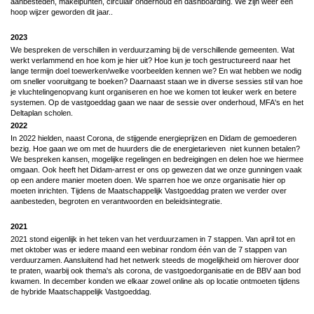
aanbesteden, makelpunten, circulair onderhoud en dashboarding. We zijn weer een
hoop wijzer geworden dit jaar..
2023
We bespreken de verschillen in verduurzaming bij de verschillende gemeenten. Wat
werkt verlammend en hoe kom je hier uit? Hoe kun je toch gestructureerd naar het
lange termijn doel toewerken/welke voorbeelden kennen we? En wat hebben we nodig
om sneller vooruitgang te boeken? Daarnaast staan we in diverse sessies stil van hoe
je vluchtelingenopvang kunt organiseren en hoe we komen tot leuker werk en betere
systemen. Op de vastgoeddag gaan we naar de sessie over onderhoud, MFA's en het
Deltaplan scholen.
2022
In 2022 hielden, naast Corona, de stijgende energieprijzen en Didam de gemoederen
bezig. Hoe gaan we om met de huurders die de energietarieven niet kunnen betalen?
We bespreken kansen, mogelijke regelingen en bedreigingen en delen hoe we hiermee
omgaan. Ook heeft het Didam-arrest er ons op gewezen dat we onze gunningen vaak
op een andere manier moeten doen. We sparren hoe we onze organisatie hier op
moeten inrichten. Tijdens de Maatschappelijk Vastgoeddag praten we verder over
aanbesteden, begroten en verantwoorden en beleidsintegratie.
2021
2021 stond eigenlijk in het teken van het verduurzamen in 7 stappen. Van april tot en
met oktober was er iedere maand een webinar rondom één van de 7 stappen van
verduurzamen. Aansluitend had het netwerk steeds de mogelijkheid om hierover door
te praten, waarbij ook thema's als corona, de vastgoedorganisatie en de BBV aan bod
kwamen. In december konden we elkaar zowel online als op locatie ontmoeten tijdens
de hybride Maatschappelijk Vastgoeddag.