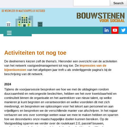
Search
Overslaan
en
Search
naar
de
inhoud
gaan
Activiteiten tot nog toe
De deelnemers kiezen zelf de thema's. Hieronder een overzicht van de activiteiten
van het netwerk vastgoedmanagement tot nog toe. De i
mpressies van de
bijeenkomsten
van het afgelopen jaar treft u als onderliggende pagina's bij de
beschrijving van dit netwerk.
2024
Tijdens de voorjaarsessie bespreken we hoe we met de uitdagingen rondom
duurzaamheid en netcongestie beslechten, hebben we het over kwetsbaarheid en
continuïteit binnen de organisatie en het aantrekken van nieuw talent, op welke
manieren je kunt begroten en verantwoorden en welke voordelen dit met zich
meebrengt, en bespreken we oplossingen voor het tekort aan personeel en aan
vrijwilligers en bespreken we de verschillende manier van afschrijven. In het najaar
verbazen we ons over sommige wetten waar we mee te maken hebben en sparren
hoe we desondanks onze maatschappelijke doelen kunnen bereiken. Op de
Vastgoeddag sparren we verder over de routekaart 2.0, passief bouwen,