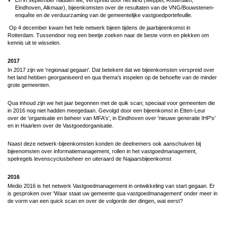
Eindhoven, Alkmaar), bijeenkomsten over de resultaten van de VNG/Bouwstenen-
enquête en de verduurzaming van de gemeentelijke vastgoedportefeuille.
Op 4 december kwam het hele netwerk bijeen tijdens de jaarbijeenkomst in
Rotterdam. Tussendoor nog een beetje zoeken naar de beste vorm en plekken om
kennis uit te wisselen.
2017
In 2017 zijn we 'regionaal gegaan'. Dat betekent dat we bijeenkomsten verspreid over
het land hebben georganiseerd en qua thema's inspelen op de behoefte van de minder
grote gemeenten.
Qua inhoud zijn we het jaar begonnen met de quik scan; speciaal voor gemeenten die
in 2016 nog niet hadden meegedaan. Gevolgd door een bijeenkomst in Etten-Leur
over de 'organisatie en beheer van MFA's', in Eindhoven over 'nieuwe generatie IHP's'
en in Haarlem over de Vastgoedorganisatie.
Naast deze netwerk-bijeenkomsten konden de deelnemers ook aanschuiven bij
bijeenomsten over informatiemanagement, rollen in het vastgoedmanagement,
spelregels levenscyclusbeheer en uiteraard de Najaarsbijeenkomst
2016
Medio 2016 is het netwerk Vastgoedmanagement in ontwikkeling van start gegaan. Er
is gesproken over 'Waar staat uw gemeente qua vastgoedmanagement' onder meer in
de vorm van een quick scan en over de volgorde der dingen, wat eerst?