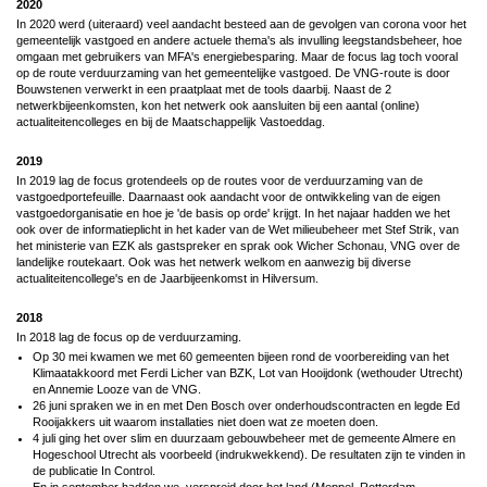
2020
In 2020 werd (uiteraard) veel aandacht besteed aan de gevolgen van corona voor het
gemeentelijk vastgoed en andere actuele thema's als invulling leegstandsbeheer, hoe
omgaan met gebruikers van MFA's energiebesparing. Maar de focus lag toch vooral
op de route verduurzaming van het gemeentelijke vastgoed. De VNG-route is door
Bouwstenen verwerkt in een praatplaat met de tools daarbij. Naast de 2
netwerkbijeenkomsten, kon het netwerk ook aansluiten bij een aantal (online)
actualiteitencolleges en bij de Maatschappelijk Vastoeddag.
2019
In 2019 lag de focus grotendeels op de routes voor de verduurzaming van de
vastgoedportefeuille. Daarnaast ook aandacht voor de ontwikkeling van de eigen
vastgoedorganisatie en hoe je 'de basis op orde' krijgt. In het najaar hadden we het
ook over de informatieplicht in het kader van de Wet milieubeheer met Stef Strik, van
het ministerie van EZK als gastspreker en sprak ook Wicher Schonau, VNG over de
landelijke routekaart. Ook was het netwerk welkom en aanwezig bij diverse
actualiteitencollege's en de Jaarbijeenkomst in Hilversum.
2018
In 2018 lag de focus op de verduurzaming.
Op 30 mei kwamen we met 60 gemeenten bijeen rond de voorbereiding van het
Klimaatakkoord met Ferdi Licher van BZK, Lot van Hooijdonk (wethouder Utrecht)
en Annemie Looze van de VNG.
26 juni spraken we in en met Den Bosch over onderhoudscontracten en legde Ed
Rooijakkers uit waarom installaties niet doen wat ze moeten doen.
4 juli ging het over slim en duurzaam gebouwbeheer met de gemeente Almere en
Hogeschool Utrecht als voorbeeld (indrukwekkend). De resultaten zijn te vinden in
de publicatie In Control.
En in september hadden we, verspreid door het land (Meppel, Rotterdam,