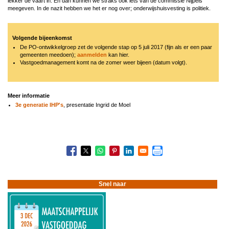
lekker de vaart in. En dan kunnen we straks ook iets van de commissie Nijpels
meegeven. In de nazit hebben we het er nog over; onderwijshuisvesting is politiek.
Volgende bijeenkomst
De PO-ontwikkelgroep zet de volgende stap op 5 juli 2017 (fijn als er een paar
gemeenten meedoen);
aanmelden
kan hier.
Vastgoedmanagement komt na de zomer weer bijeen (datum volgt).
Meer informatie
3e generatie IHP's
, presentatie Ingrid de Moel
Boeknavigatie-
links
voor
1706
Nieuwe
Snel naar
generatie
IHP's