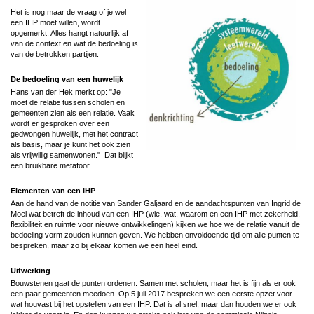
Het is nog maar de vraag of je wel
een IHP moet willen, wordt
opgemerkt. Alles hangt natuurlijk af
van de context en wat de bedoeling is
van de betrokken partijen.
De bedoeling van een huwelijk
Hans van der Hek merkt op: "Je
moet de relatie tussen scholen en
gemeenten zien als een relatie. Vaak
wordt er gesproken over een
gedwongen huwelijk, met het contract
als basis, maar je kunt het ook zien
als vrijwillig samenwonen." Dat blijkt
een bruikbare metafoor.
Elementen van een IHP
Aan de hand van de notitie van Sander Galjaard en de aandachtspunten van Ingrid de
Moel wat betreft de inhoud van een IHP (wie, wat, waarom en een IHP met zekerheid,
flexibiliteit en ruimte voor nieuwe ontwikkelingen) kijken we hoe we de relatie vanuit de
bedoeling vorm zouden kunnen geven. We hebben onvoldoende tijd om alle punten te
bespreken, maar zo bij elkaar komen we een heel eind.
Uitwerking
Bouwstenen gaat de punten ordenen. Samen met scholen, maar het is fijn als er ook
een paar gemeenten meedoen. Op 5 juli 2017 bespreken we een eerste opzet voor
wat houvast bij het opstellen van een IHP. Dat is al snel, maar dan houden we er ook