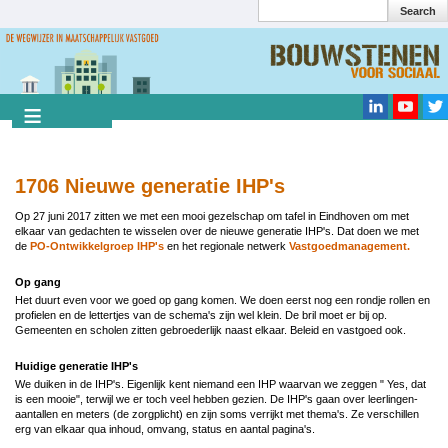
Search
Overslaan
en
Search
naar
de
inhoud
gaan
1706 Nieuwe generatie IHP's
Op 27 juni 2017 zitten we met een mooi gezelschap om tafel in Eindhoven om met
elkaar van gedachten te wisselen over de nieuwe generatie IHP's. Dat doen we met
de
PO-Ontwikkelgroep IHP's
en het regionale netwerk
Vastgoedmanagement.
Op gang
Het duurt even voor we goed op gang komen. We doen eerst nog een rondje rollen en
profielen en de lettertjes van de schema's zijn wel klein. De bril moet er bij op.
Gemeenten en scholen zitten gebroederlijk naast elkaar. Beleid en vastgoed ook.
Huidige generatie IHP's
We duiken in de IHP's. Eigenlijk kent niemand een IHP waarvan we zeggen " Yes, dat
is een mooie", terwijl we er toch veel hebben gezien. De IHP's gaan over leerlingen-
aantallen en meters (de zorgplicht) en zijn soms verrijkt met thema's. Ze verschillen
erg van elkaar qua inhoud, omvang, status en aantal pagina's.