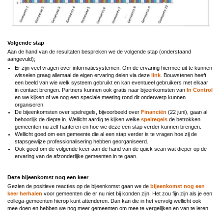
Volgende stap
Aan de hand van de resultaten bespreken we de volgende stap (onderstaand
aangevuld);
Er zijn veel vragen over informatiesystemen. Om de ervaring hiermee uit te kunnen
wisselen graag allemaal de eigen ervaring delen via deze
link
. Bouwstenen heeft
een beeld van wie welk systeem gebruikt en kan eventueel gebruikers met elkaar
in contact brengen. Partners kunnen ook gratis naar bijeenkomsten van
In Control
en we kijken of we nog een speciale meeting rond dit onderwerp kunnen
organiseren.
De bijeenkomsten over spelregels, bijvoorbeeld over
Financiën
(22 juni), gaan al
behoorlijk de diepte in. Wellicht aardig te kijken welke
spelregels
de betrokken
gemeenten nu zelf hanteren en hoe we deze een stap verder kunnen brengen.
Wellicht goed om een gemeente die al een stap verder is te vragen hoe zij de
stapsgewijze professionalisering hebben georganiseerd.
Ook goed om de volgende keer aan de hand van de quick scan wat dieper op de
ervaring van de afzonderlijke gemeenten in te gaan.
Deze bijeenkomst nog een keer
Gezien de positieve reacties op de bijeenkomst gaan we de
bijeenkomst nog een
keer herhalen
voor gemeenten die er nu niet bij konden zijn. Het zou fijn zijn als je een
collega-gemeenten hierop kunt attenderen. Dan kan die in het vervolg wellicht ook
mee doen en hebben we nog meer gemeenten om mee te vergelijken en van te leren.