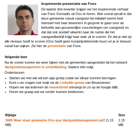
Inspirerende presentatie van Fons
De laatste drie kwartier krijgen we het inspirerende verhaal
van Fons Gereadts uit Oss te horen. Wat vooral opvalt is dat
deze gemeente vanuit vastgoed het initiatief neemt heel
intensief met haar bewoners in gesprek te gaan over de
behoefte aan gezamenlijke voorzieningen (en vastgoed) en
dat dat ook positief uitwerkt naar de ruimte die het
vastgoedbedrijf krijgt haar taak uit te voeren. En dat je niet op
alle niveaus hoeft te scoren (Oss heeft geen kostprijsdekkende huur) en je er bewust
vanaf kan wijken. Zie hier de
presentatie
van Fons.
Volgende keer
Na de zomer komen we weer bijeen met de gemeenten aangesloten bij het netwerk
Vastgoedmanagement in ontwikkeling.
Nadere info volgt.
Ondertussen:
Starten we met wie wil een app-groep zodat we elkaar kunnen bevragen.
Kunt u uw vragen ook kwijt via de
LinkedIn-groep
van Bouwstenen.
Hopen we dat iedereen de
nieuwsbrief
ontvangt en zo op de hoogte blijft.
Horen we graag wat we verder kunnen betekenen.
Bijlage
Size
1605 Waar staat gemeente Oss qua Vastgoedmanagement.pdf
(1.15
1.15
MB)
MB