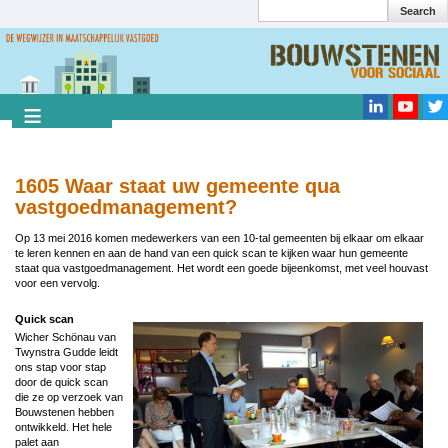
Search
Overslaan
en
Search
naar
de
inhoud
gaan
1605 Waar staat uw gemeente qua
vastgoedmanagement?
Op 13 mei 2016 komen medewerkers van een 10-tal gemeenten bij elkaar om elkaar
te leren kennen en aan de hand van een quick scan te kijken waar hun gemeente
staat qua vastgoedmanagement. Het wordt een goede bijeenkomst, met veel houvast
voor een vervolg.
Quick scan
Wicher Schönau van
Twynstra Gudde leidt
ons stap voor stap
door de quick scan
die ze op verzoek van
Bouwstenen hebben
ontwikkeld. Het hele
palet aan