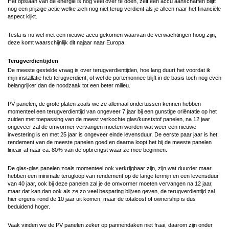
Het opslaan van de energie is nog veel over te doen, zelf een accu aanschaffen blijft
nog een prijzige actie welke zich nog niet terug verdient als je alleen naar het financiële
aspect kijkt.
Tesla is nu wel met een nieuwe accu gekomen waarvan de verwachtingen hoog zijn,
deze komt waarschijnlijk dit najaar naar Europa.
Terugverdientijden
De meeste gestelde vraag is over terugverdientijden, hoe lang duurt het voordat ik
mijn installatie heb terugverdient, of wel de portemonnee blijft in de basis toch nog even
belangrijker dan de noodzaak tot een beter milieu.
PV panelen, de grote platen zoals we ze allemaal ondertussen kennen hebben
momenteel een terugverdientijd van ongeveer 7 jaar bij een gunstige oriëntatie op het
zuiden met toepassing van de meest verkochte glas/kunststof panelen, na 12 jaar
ongeveer zal de omvormer vervangen moeten worden wat weer een nieuwe
investering is en met 25 jaar is ongeveer einde levensduur. De eerste paar jaar is het
rendement van de meeste panelen goed en daarna loopt het bij de meeste panelen
lineair af naar ca. 80% van de opbrengst waar ze mee beginnen.
De glas-glas panelen zoals momenteel ook verkrijgbaar zijn, zijn wat duurder maar
hebben een minimale terugloop van rendement op de lange termijn en een levensduur
van 40 jaar, ook bij deze panelen zal je de omvormer moeten vervangen na 12 jaar,
maar dat kan dan ook als ze zo veel besparing blijven geven, de terugverdientijd zal
hier ergens rond de 10 jaar uit komen, maar de totalcost of ownership is dus
beduidend hoger.
Vaak vinden we de PV panelen zeker op pannendaken niet fraai, daarom zijn onder