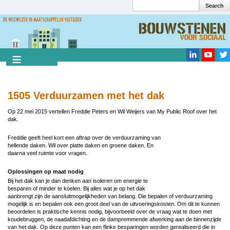
Search
Overslaan
en
Search
naar
de
inhoud
gaan
1505 Verduurzamen met het dak
Op 22 mei 2015 vertellen Freddie Peters en Wil Weijers van My Public Roof over het
dak.
Freddie geeft heel kort een aftrap over de verduurzaming van
hellende daken. Wil over platte daken en groene daken. En
daarna veel ruimte voor vragen.
Oplossingen op maat nodig
Bij het dak kan je dan denken aan isoleren om energie te
besparen of minder te koelen. Bij alles wat je op het dak
aanbrengt zijn de aansluitmogelijkheden van belang. Die bepalen of verduurzaming
mogelijk is en bepalen ook een groot deel van de uitvoeringskosten. Om dit te kunnen
beoordelen is praktische kennis nodig, bijvoorbeeld over de vraag wat te doen met
koudebruggen, de naadafdichting en de dampremmende afwerking aan de binnenzijde
van het dak. Op deze punten kan een flinke besparingen worden gerealiseerd die in