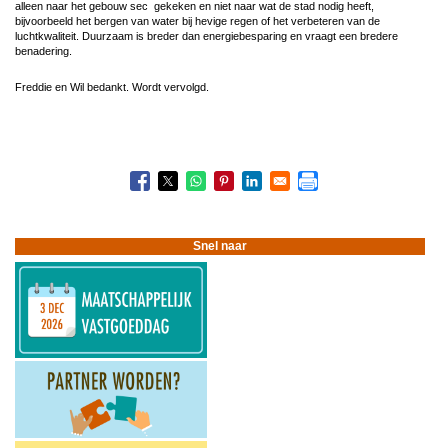
alleen naar het gebouw sec gekeken en niet naar wat de stad nodig heeft,
bijvoorbeeld het bergen van water bij hevige regen of het verbeteren van de
luchtkwaliteit. Duurzaam is breder dan energiebesparing en vraagt een bredere
benadering.
Freddie en Wil bedankt. Wordt vervolgd.
Boeknavigatie-
links
voor
1505
Verduurzamen
Snel naar
met
het
dak