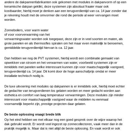
andere de dakpannenfabrikanten ook gekomen met modules in dakpanvorm of op een
keramische dakpan geklikt, deze systemen zijn absoluut fraaier maar ook
kostbaarder, hierbij moet je denken aan een terugverdientijd van ca. 14 jaar zonder dat
je rekening houdt met de omvormer die rond die periode al weer vervangen moet
worden.
Zonneboilers, voor warm water
of voor voorverwarming van het
verwarmingswater worden ook toegepast, deze zijn er in veel soorten en maten, als
grote panelen en als thermosfles spiralen om het maar even makkelijk te benoemen,
gemiddelde terugverdientijd hiervan is ca. 12 jaar.
Dan hebben we nog de PVT systemen, hierbij wordt een combinatie gemaakt van
opwekken van stroom en het verwarmen van water, voorbeeld systemen zijn er
inmiddels met panelen welke interessant kunnen zijn voor maatschappelijk vastgoed,
terugverdientijd ca. 14 jaar. Dit komt door de hoge aanschafprijs omdat er meer
installatie technisch nodig is.
De luxe uitvoering met modules op dakpannen is er inmiddels ook, hierbij moet echter
de gedachte van terugverdienen los gelaten worden en meer gedacht worden aan
esthetica en comfort van laag temperatuur verwarmingen. Deze modules zijn minder
interessant voor maatschappelijk vastgoed waar de middelen nu eenmaal
voornamelijk beperkt zijn, prestige projecten daar gelaten.
De beste oplossing vraagt brede blik
Op het eind hebben we met elkaar nog een goed gesprek over de wijze waarop het
dak gebruikt wordt. Er wordt veel ingezet op zonnecollectoren, vaak meer dan in de
praktijk mogelijk is. Maar dat is niet altijd de beste oplossing. En vaak wordt er ook