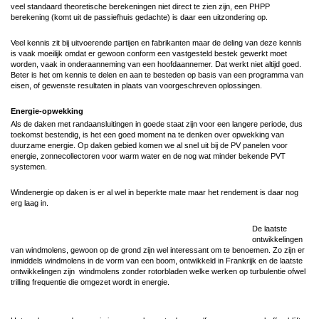
veel standaard theoretische berekeningen niet direct te zien zijn, een PHPP
berekening (komt uit de passiefhuis gedachte) is daar een uitzondering op.
Veel kennis zit bij uitvoerende partijen en fabrikanten maar de deling van deze kennis
is vaak moeilijk omdat er gewoon conform een vastgesteld bestek gewerkt moet
worden, vaak in onderaanneming van een hoofdaannemer. Dat werkt niet altijd goed.
Beter is het om kennis te delen en aan te besteden op basis van een programma van
eisen, of gewenste resultaten in plaats van voorgeschreven oplossingen.
Energie-opwekking
Als de daken met randaansluitingen in goede staat zijn voor een langere periode, dus
toekomst bestendig, is het een goed moment na te denken over opwekking van
duurzame energie. Op daken gebied komen we al snel uit bij de PV panelen voor
energie, zonnecollectoren voor warm water en de nog wat minder bekende PVT
systemen.
Windenergie op daken is er al wel in beperkte mate maar het rendement is daar nog
erg laag in.
De laatste
ontwikkelingen
van windmolens, gewoon op de grond zijn wel interessant om te benoemen. Zo zijn er
inmiddels windmolens in de vorm van een boom, ontwikkeld in Frankrijk en de laatste
ontwikkelingen zijn windmolens zonder rotorbladen welke werken op turbulentie ofwel
trilling frequentie die omgezet wordt in energie.